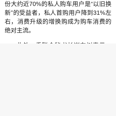
份大约近70%的私人购车用户是“以旧换
新”的受益者，私人首购用户降到31%左
右，消费升级的增换购成为购车消费的
绝对主流。
此外，乘联会秘书长崔东树表示，
随着国家报废更新的促销补贴力度强
化，市场回暖，对车市的拉动效果很明
显，因此价格战的压力相对减缓。“4月份
仅有14款车型降价，较去年4月份的41款
和2023年4月份的19款数量大幅下降，
体现了降价潮明显降温的特征。”
责任编辑: