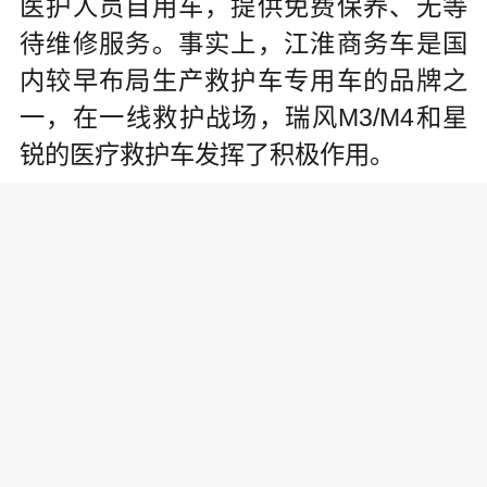
医护人员自用车，提供免费保养、无等
待维修服务。事实上，江淮商务车是国
内较早布局生产救护车专用车的品牌之
一，在一线救护战场，瑞风M3/M4和星
锐的医疗救护车发挥了积极作用。
目前，江淮商务车的救护车已成为各省
市医疗系统的长期合作伙伴，更是大单
采购的“常客”，逐渐打造了优秀的市场影
响力和产品口碑。
责任编辑: