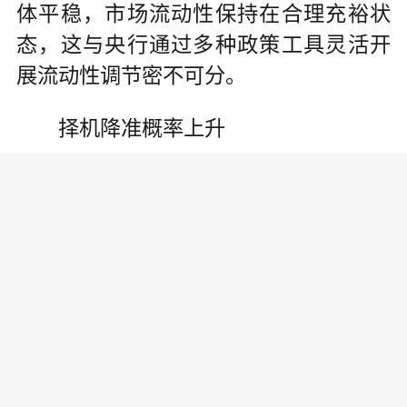
体平稳，市场流动性保持在合理充裕状
态，这与央行通过多种政策工具灵活开
展流动性调节密不可分。
择机降准概率上升
专家表示，考虑到央行货币政策工
具箱逐渐丰富，或通过国债买入、降准
等多种工具配合熨平市场资金面波动，
保持流动性合理充裕。
近期降准呼声再起。东吴证券首席
固收分析师李勇表示，地方政府“置换债”
大多由银行承接，会消耗超额存款准备