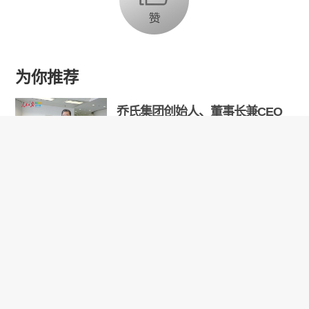
为你推荐
乔氏集团创始人、董事长兼CEO
乔元栩：力争中式八球入奥 彰显
和合共生精神
固态电池产业链雏形初现 大规模
商用为时尚早
【品牌观察】新型加热元件提升
家用吹风机健康性和安全性