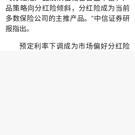
品策略向分红险倾斜，分红险成为当前
多数保险公司的主推产品。”中信证券研
报指出。
预定利率下调成为市场偏好分红险
的主要推动力。去年8月，国家金融监管
总局发布《关于健全人身保险产品定价
机制的通知》，提出对人身险产品预定
利率上限进行调整，建立预定利率与市
场利率挂钩及动态调整机制。根据相关
规定，中国保险行业协会定期组织人身
保险业责任准备金评估利率专家咨询委
员会成员召开会议，结合5年期以上贷款