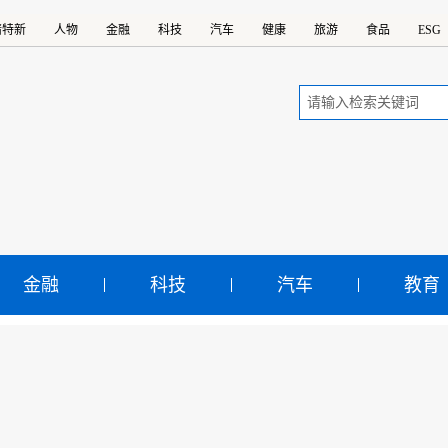
精特新
人物
金融
科技
汽车
健康
旅游
食品
ESG
金融
科技
汽车
教育
堵结合 A股并购重组迎来
示：