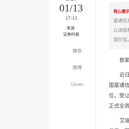
01/13
核心提
17:15
富通信
来源:
让该股
证券时报
国付宝
微信
首家外
微博
近日，
Qzone
国富通信
位，受让
正式全
艾瑞咨询