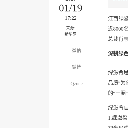
01/19
17:22
江西绿滋
来源:
近800
新华网
总裁肖
微信
深耕绿色
微博
绿滋肴
品质”为
Qzone
的“一圈
绿滋肴自
1.绿滋