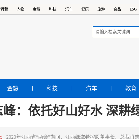
精特新
人物
金融
科技
汽车
健康
旅游
食品
ESG
金融
科技
汽车
教育
志峰：依托好山好水 深耕
2020年江西省“两会”期间，江西绿滋肴控股董事长、总裁
示：