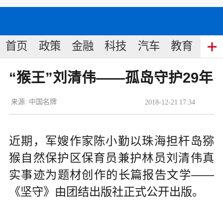
首页
政策
金融
科技
汽车
教育
食
“猴王”刘清伟——孤岛守护29年
来源:
中国名牌
2018
-
12
-
21
17:34
近期，军嫂作家陈小勤以珠海担杆岛猕
猴自然保护区保育员兼护林员刘清伟真
实事迹为题材创作的长篇报告文学——
《坚守》由团结出版社正式公开出版。