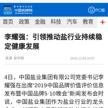
首页
政策
金融
科技
汽车
教育
食
李耀强：引领推动盐行业持续稳
定健康发展
来源:
新华网
2018
-
12
-
04
18:07
4日，中国盐业集团有限公司党委书记李
耀强在出席“2019中国品牌价值评价信息
发布暨中国品牌5·10晚会”新闻发布会时
说，中国盐业集团作为盐业行业的龙头