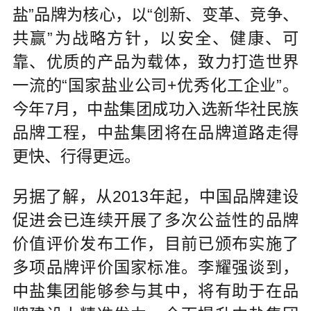
盐”品牌为核心，以“创新、变革、竞争、
共赢”为战略方针，以安全、健康、可
靠、优质的产品为载体，致力打造世界
一流的“国家盐业公司+优秀化工企业”。
今年7月，中盐集团成功入选新华社民族
品牌工程，中盐集团将在品牌道路走得
更快、行得更远。
另据了解，从2013年起，中国品牌建设
促进会已连续开展了多次公益性的品牌
价值评价发布工作，目前已颁布实施了
多项品牌评价国家标准。李耀强谈到，
中盐集团能够参与其中，将有助于在品