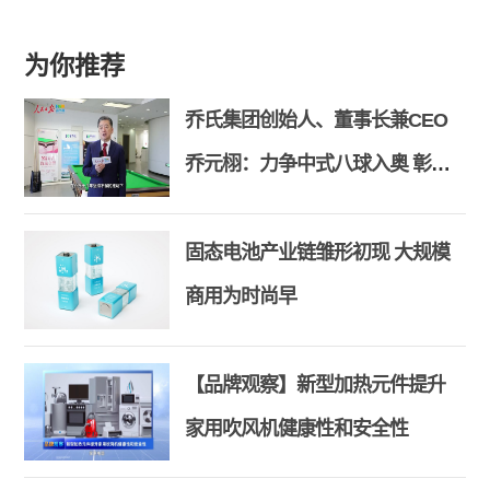
为你推荐
乔氏集团创始人、董事长兼CEO
乔元栩：力争中式八球入奥 彰显
和合共生精神
固态电池产业链雏形初现 大规模
商用为时尚早
【品牌观察】新型加热元件提升
家用吹风机健康性和安全性