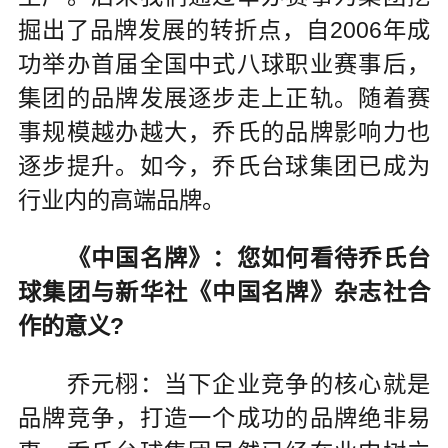
掘出了品牌发展的转折点，自2006年成
功举办首届全国中式八球职业赛事后，
集团的品牌发展逐步走上正轨。随着赛
事规模越办越大，乔氏的品牌影响力也
逐步提升。如今，乔氏台球集团已成为
行业内的高端品牌。
《中国名牌》：您如何看待乔氏台
球集团与新华社《中国名牌》杂志社合
作的意义?
乔元栩：当下企业竞争的核心就是
品牌竞争，打造一个成功的品牌绝非易