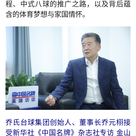
程、中式八球的推广之路，以及背后蕴
含的体育梦想与家国情怀。
乔氏台球集团创始人、董事长乔元栩接
受新华社《中国名牌》杂志社专访 金山