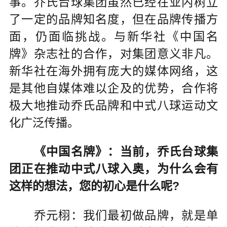
事。乔氏台球集团虽然已经在业内树立
了一定的品牌知名度，但在品牌传播方
面，仍面临挑战。与新华社《中国名
牌》杂志社的合作，对集团意义非凡。
新华社在海外拥有庞大的媒体网络，这
是其他自媒体难以企及的优势，合作将
极大地推动乔氏品牌和中式八球运动文
化广泛传播。
《中国名牌》：当前，乔氏台球集
团正在推动中式八球入奥，为什么会有
这样的想法，您的初心是什么呢?
乔元栩：我们最初做品牌，就是单