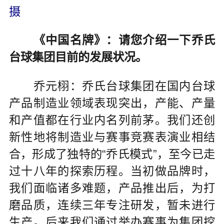
摄
《中国名牌》：请您介绍一下乔氏
台球集团目前的发展状况。
乔元栩：乔氏台球集团在国内台球
产品制造业领域表现突出，产能、产量
和产值都在行业内名列前茅。我们还创
新性地将制造业与赛事竞赛表演业相结
合，形成了独特的“乔氏模式”，至今已走
过十八年的探索历程。当初做品牌时，
我们面临诸多难题，产品推出后，为打
磨品质，连续三年专注研发，暂未进行
生产。后来我们通过举办赛事为集团挖