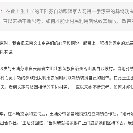
在此土生土长的王陆芬自幼跟随家人习得一手漂亮的彝绣功
示：
一直以来她不断思考，如何才能让村民利用刺绣致富增收、改善
北京时，我会把云南文山乡亲们的心声和期盼一起带上，积极为家乡的发展
陆芬说。
43岁的王陆芬来自云南省文山壮族苗族自治州砚山县白沙坡村。当地彝
该村心灵手巧的彝族妇女利用农闲时间以刺绣装扮自己的服饰。在此土生
功夫。看到长期与贫困相伴的周边村民，一直以来她不断思考，如何才能
14年，在不断摸索和尝试后，王陆芬带领当地绣娘成立刺绣合作社。“刚
出合作社。”王陆芬回忆，“当时我就挨家挨户上门鼓励她们坚持下去。我