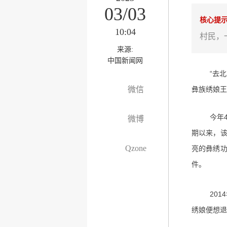
03/03
核心提
10:04
村民，
来源:
中国新闻网
“去
微信
彝族绣娘王
今年
微博
期以来，
Qzone
亮的彝绣
件。
20
绣娘便想退