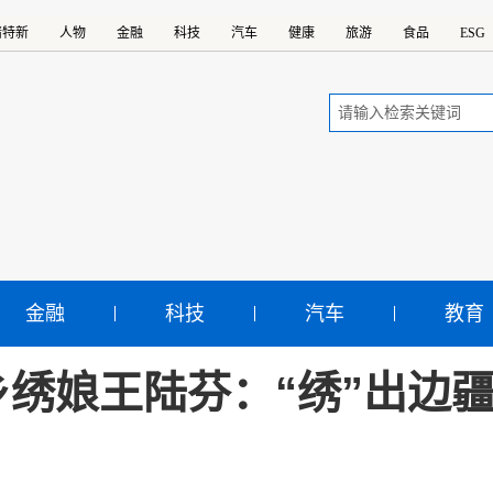
精特新
人物
金融
科技
汽车
健康
旅游
食品
ESG
金融
科技
汽车
教育
乡绣娘王陆芬：“绣”出边