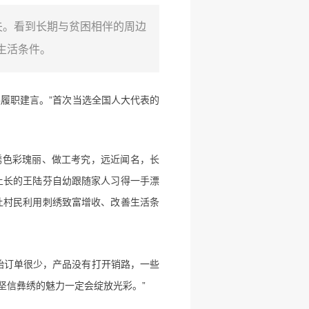
夫。看到长期与贫困相伴的周边
生活条件。
履职建言。”首次当选全国人大代表的
绣色彩瑰丽、做工考究，远近闻名，长
土长的王陆芬自幼跟随家人习得一手漂
让村民利用刺绣致富增收、改善生活条
开始订单很少，产品没有打开销路，一些
坚信彝绣的魅力一定会绽放光彩。”