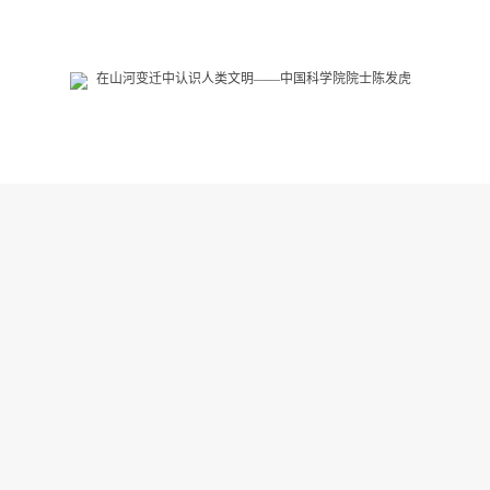
不断突破，发现人类演化“拼图”的
关键一块
常年低温，高寒缺氧，青藏高原被