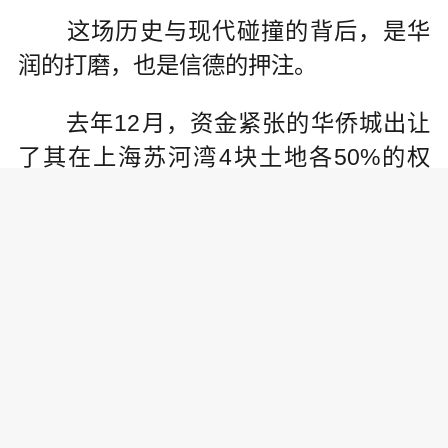
这场历史与现代碰撞的背后，是华
润的打磨，也是信德的押注。
去年12月，资金紧张的华侨城出让
了其在上海苏河湾4块土地各50%的权
益，信德集团作为唯一竞价方，以47亿
元成功接盘，牵手华润置地一同开发该
地块。
这是信德在上海主要布局的第三个
项目，因为创始人何鸿燊的离开，这场
揭幕被投以更多关注。
赌王的地产生意