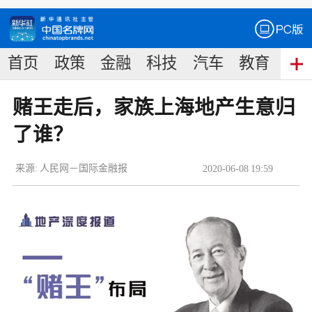
首页
政策
金融
科技
汽车
教育
食
赌王走后，家族上海地产生意归
了谁？
来源:
人民网－国际金融报
2020
-
06
-
08
19:59