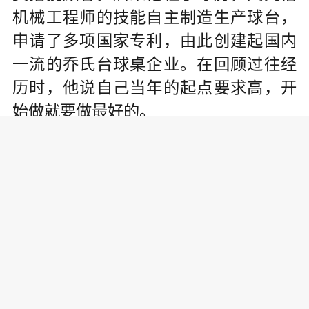
机械工程师的技能自主制造生产球台，
申请了多项国家专利，由此创建起国内
一流的乔氏台球桌企业。在回顾过往经
历时，他说自己当年的起点要求高，开
始做就要做最好的。
“我是机械工程师出身，有技术上的
优势，所以这成了我打造一流球桌的有
利条件。”1993年乔元栩进入台球行业，
1998年便创立了乔氏台球，专注于中式
八球领域的器材研发和运动发展。
中式八球在国内起源于20世纪80年
代。当时，台球桌摆满了大街小巷，但