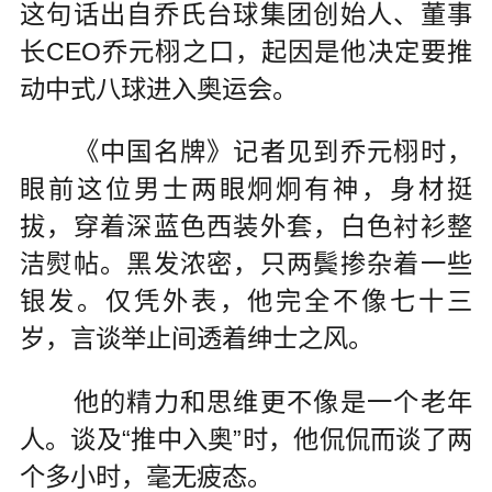
这句话出自乔氏台球集团创始人、董事
长CEO乔元栩之口，起因是他决定要推
动中式八球进入奥运会。
《中国名牌》记者见到乔元栩时，
眼前这位男士两眼炯炯有神，身材挺
拔，穿着深蓝色西装外套，白色衬衫整
洁熨帖。黑发浓密，只两鬓掺杂着一些
银发。仅凭外表，他完全不像七十三
岁，言谈举止间透着绅士之风。
他的精力和思维更不像是一个老年
人。谈及“推中入奥”时，他侃侃而谈了两
个多小时，毫无疲态。