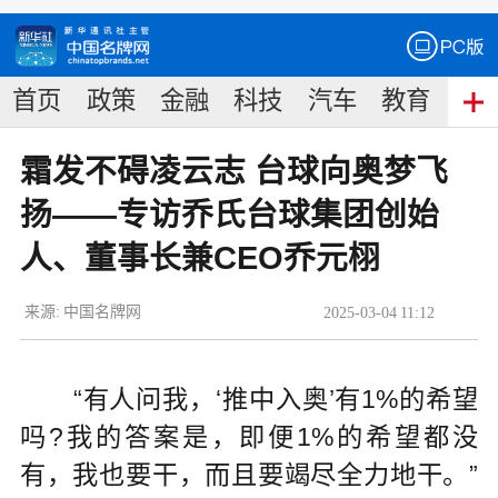
首页
政策
金融
科技
汽车
教育
食
霜发不碍凌云志 台球向奥梦飞
扬——专访乔氏台球集团创始
人、董事长兼CEO乔元栩
来源:
中国名牌网
2025
-
03
-
04
11:12
“有人问我，‘推中入奥’有1%的希望
吗?我的答案是，即便1%的希望都没
有，我也要干，而且要竭尽全力地干。”