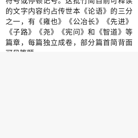
符号或停顿记号。这批竹简目前可释读
的文字内容约占传世本《论语》的三分
之一，有《雍也》《公冶长》《先进》
《子路》《尧》《宪问》和《智道》等
篇章，每篇独立成卷，部分篇首简背面
可见篇题。
《论语》在汉代主要有“鲁论”“齐论”
“古论”三个版本。其中，齐《论语》由齐
地儒生传述，较其他版本多出《问王》
《知道》（即《智道》）两篇，但在汉
魏时期逐渐失传。海昏侯墓出土齐《论
语》，对于全面认识儒家思想演进及研
究西汉思想史具有重要意义。