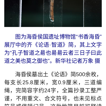
图为海昏侯国遗址博物馆“书香海昏”
展厅中的齐《论语·智道》简，其上文字
为“孔子智道之昜也昜昜云者三日子曰此
道之美也莫之御也”。新华社记者万象 摄
海昏侯墓出土《论语》简500余枚，
每支长25.8厘米，宽0.9厘米，三道编
绳，完简容字约24字，全篇抄录工整严
谨，不用重文、合文符号，也未见标点