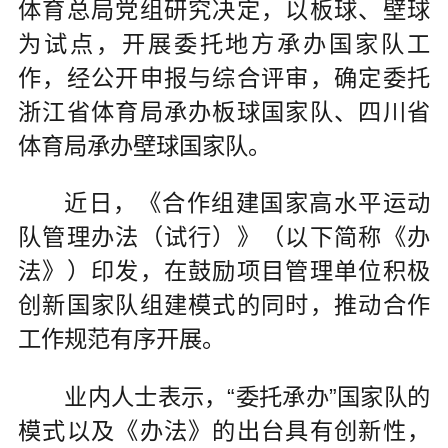
体育总局党组研究决定，以板球、壁球
为试点，开展委托地方承办国家队工
作，经公开申报与综合评审，确定委托
浙江省体育局承办板球国家队、四川省
体育局承办壁球国家队。
近日，《合作组建国家高水平运动
队管理办法（试行）》（以下简称《办
法》）印发，在鼓励项目管理单位积极
创新国家队组建模式的同时，推动合作
工作规范有序开展。
业内人士表示，“委托承办”国家队的
模式以及《办法》的出台具有创新性，