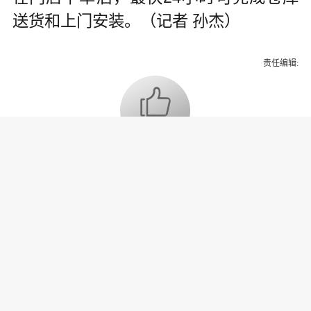
送货和上门安装。（记者 孙杰）
责任编辑:
为你推荐
乔氏集团创始人、董事长兼CEO
乔元栩：力争中式八球入奥 彰显
和合共生精神
固态电池产业链雏形初现 大规模