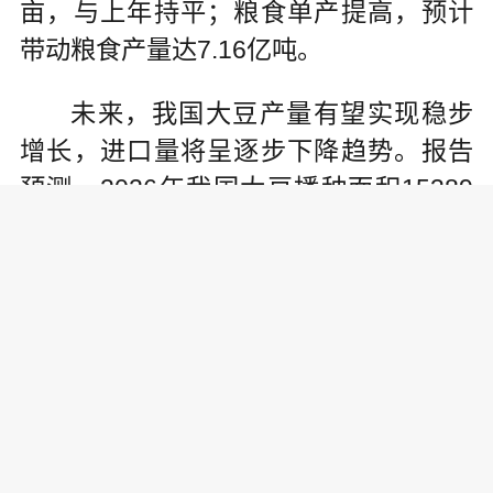
亩，与上年持平；粮食单产提高，预计
带动粮食产量达7.16亿吨。
未来，我国大豆产量有望实现稳步
增长，进口量将呈逐步下降趋势。报告
预测，2026年我国大豆播种面积15389
万亩，单产137千克/亩，产量2108万
吨；2035年大豆播种面积18553万亩，
单产174千克/亩，产量3233万吨。
“‘十四五’期间，国家将扩种大豆摆在
突出位置，实施粮油作物大面积单产提
升行动，完善生产各项支持政策，大豆
产能得到有效提升。”农业农村部农产品