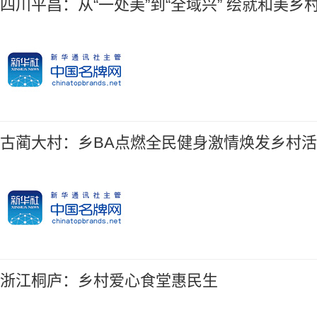
四川平昌：从“一处美”到“全域兴” 绘就和美乡
古蔺大村：乡BA点燃全民健身激情焕发乡村
团创始人、董事长乔元栩：让中式
中信集团总经理张文武：发
浙江桐庐：乡村爱心食堂惠民生
八球迈向国际舞台
就全球南方